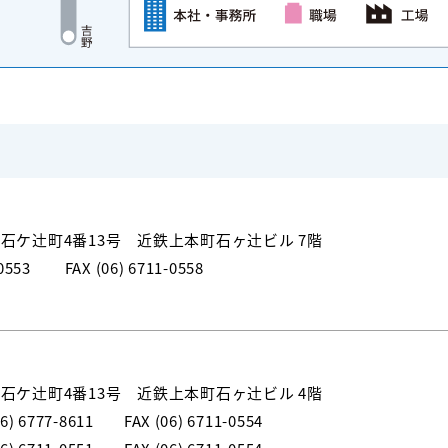
ケ辻󠄀町4番13号 近鉄上本町石ヶ辻󠄀ビル 7階
0553
FAX (06) 6711-0558
ケ辻󠄀町4番13号 近鉄上本町石ヶ辻󠄀ビル 4階
06) 6777-8611
FAX (06) 6711-0554