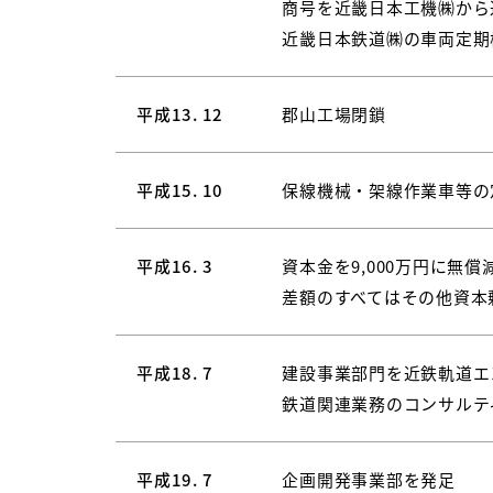
商号を近畿日本工機㈱から
近畿日本鉄道㈱の車両定期
平成13. 12
郡山工場閉鎖
平成15. 10
保線機械・架線作業車等の
平成16. 3
資本金を9,000万円に無償
差額のすべてはその他資本
平成18. 7
建設事業部門を近鉄軌道エ
鉄道関連業務のコンサルテ
平成19. 7
企画開発事業部を発足