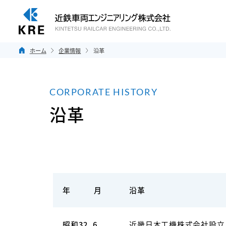
ホーム
企業情報
沿革
CORPORATE HISTORY
沿革
年 月
沿革
昭和32. 6
近畿日本工機株式会社設立